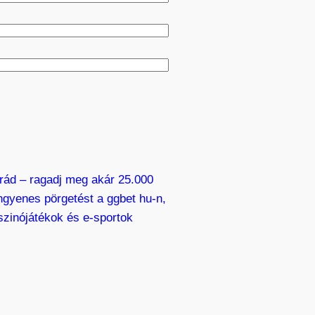
rád – ragadj meg akár 25.000
ngyenes pörgetést a ggbet hu-n,
szinójátékok és e-sportok