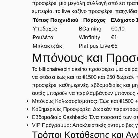
προσφέρει μια μεγάλη συλλογή από επιτραπέ
εμπειρία, το live καζίνο προσφέρει παιχνίδια
Τύπος Παιχνιδιού
Πάροχος
Ελάχιστο 
Υποδοχές
BGaming
€0.10
Ρουλέτα
Winfinity
€1
Μπλακτζάκ
Platipus Live
€5
Μπόνους και Προσ
Το billionairespin casino προσφέρει μια σε
να φτάσει έως και τα €1500 και 250 δωρεάν 
προσφέρει καθημερινές, εβδομαδιαίες και μ
αυτές μπορούν να περιλαμβάνουν μπόνους κ
Μπόνους Καλωσορίσματος: Έως και €1500 +
Καθημερινές Προσφορές: Δωρεάν περιστρο
Εβδομαδιαίο Cashback: Ένα ποσοστό των α
VIP Πρόγραμμα: Αποκλειστικές ανταμοιβές γ
Τρόποι Κατάθεσης και Α