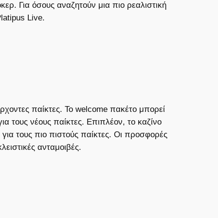
ερ. Για όσους αναζητούν μια πιο ρεαλιστική
atipus Live.
άρχοντες παίκτες. Το welcome πακέτο μπορεί
ια τους νέους παίκτες. Επιπλέον, το καζίνο
για τους πιο πιστούς παίκτες. Οι προσφορές
ειστικές ανταμοιβές.