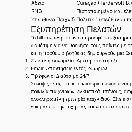
Άδεια
Curaçao (Terdersoft B
RNG
Πιστοποιημένο και ελ
Υπεύθυνο Παιχνίδι
Πολιτική υπεύθυνου πα
Εξυπηρέτηση Πελατών
Το billionairespin casino προσφέρει εξυπηρ
διαθέσιμη για να βοηθήσει τους παίκτες με
και η προθυμία βοήθειας δημιουργούν μια θετ
Ζωντανή συνομιλία: Άμεση υποστήριξη
Email: Απαντήσεις εντός 24 ωρών
Τηλέφωνο: Διαθέσιμο 24/7
Συνοψίζοντας, το billionairespin casino είν
ποικιλία παιχνιδιών, ελκυστικά μπόνους, ασ
ολοκληρωμένη εμπειρία παιχνιδιού. Είτε είστε 
δοκιμάσετε την τύχη σας και να απολαύσετε 