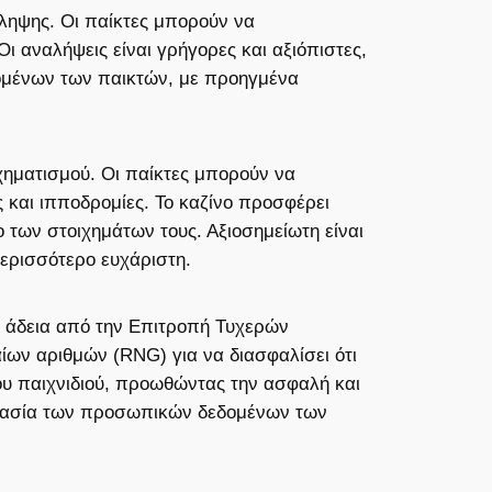
άληψης. Οι παίκτες μπορούν να
 αναλήψεις είναι γρήγορες και αξιόπιστες,
ομένων των παικτών, με προηγμένα
ιχηματισμού. Οι παίκτες μπορούν να
 και ιπποδρομίες. Το καζίνο προσφέρει
 των στοιχημάτων τους. Αξιοσημείωτη είναι
ερισσότερο ευχάριστη.
τει άδεια από την Επιτροπή Τυχερών
αίων αριθμών (RNG) για να διασφαλίσει ότι
νου παιχνιδιού, προωθώντας την ασφαλή και
στασία των προσωπικών δεδομένων των