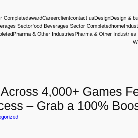
or Completed
award
Career
client
contact us
Design
Design & bu
erages Sector
food Beverages Sector Completed
home
Indust
pleted
Pharma & Other Industries
Pharma & Other Industries
W
n Across 4,000+ Games F
cess – Grab a 100% Boos
egorized