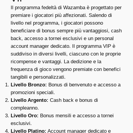
Il programma fedeltà di Wazamba è progettato per
premiare i giocatori più affezionati. Salendo di
livello nel programma, i giocatori possono
beneficiare di bonus sempre più vantaggiosi, cash
back, accesso a tornei esclusivi e un personal
account manager dedicato. Il programma VIP è
suddiviso in diversi livelli, ciascuno con le proprie
ricompense e vantaggi. La dedizione e la
frequenza di gioco vengono premiate con benefici
tangibili e personalizzati.
Livello Bronzo:
Bonus di benvenuto e accesso a
promozioni speciali.
Livello Argento:
Cash back e bonus di
compleanno.
Livello Oro:
Bonus mensili e accesso a tornei
esclusivi.
Livello Platino:
Account manager dedicato e