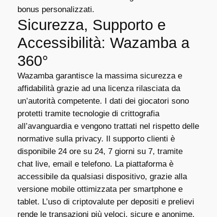
bonus personalizzati.
Sicurezza, Supporto e
Accessibilità: Wazamba a
360°
Wazamba garantisce la massima sicurezza e
affidabilità grazie ad una licenza rilasciata da
un’autorità competente. I dati dei giocatori sono
protetti tramite tecnologie di crittografia
all’avanguardia e vengono trattati nel rispetto delle
normative sulla privacy. Il supporto clienti è
disponibile 24 ore su 24, 7 giorni su 7, tramite
chat live, email e telefono. La piattaforma è
accessibile da qualsiasi dispositivo, grazie alla
versione mobile ottimizzata per smartphone e
tablet. L’uso di criptovalute per depositi e prelievi
rende le transazioni più veloci, sicure e anonime.