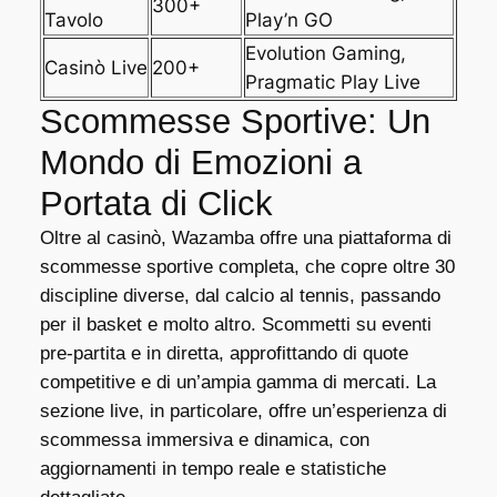
300+
Tavolo
Play’n GO
Evolution Gaming,
Casinò Live
200+
Pragmatic Play Live
Scommesse Sportive: Un
Mondo di Emozioni a
Portata di Click
Oltre al casinò, Wazamba offre una piattaforma di
scommesse sportive completa, che copre oltre 30
discipline diverse, dal calcio al tennis, passando
per il basket e molto altro. Scommetti su eventi
pre-partita e in diretta, approfittando di quote
competitive e di un’ampia gamma di mercati. La
sezione live, in particolare, offre un’esperienza di
scommessa immersiva e dinamica, con
aggiornamenti in tempo reale e statistiche