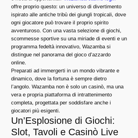
offre proprio questo: un universo di divertimento
ispirato alle antiche tribù dei giungli tropicali, dove
ogni giocatore può trovare il proprio spirito
avventuroso. Con una vasta selezione di giochi,
scommesse sportive su una miriade di eventi e un
programma fedeltà innovativo, Wazamba si
distingue nel panorama del gioco d’azzardo
online.
Preparati ad immergerti in un mondo vibrante e
dinamico, dove la fortuna è sempre dietro
l’angolo. Wazamba non è solo un casinò, ma una
vera e propria piattaforma di intrattenimento
completa, progettata per soddisfare anche i
giocatori più esigenti.
Un’Esplosione di Giochi:
Slot, Tavoli e Casinò Live