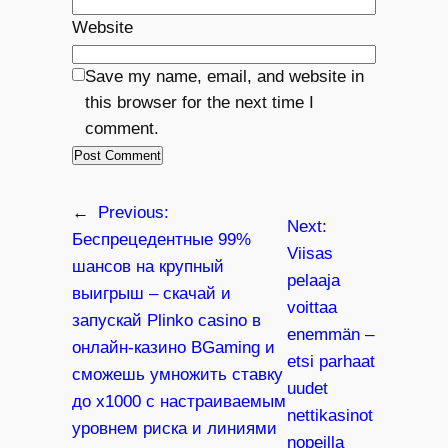
Website
Save my name, email, and website in
this browser for the next time I
comment.
←
Previous:
Next:
Беспрецедентные 99%
Viisas
шансов на крупный
pelaaja
выигрыш – скачай и
voittaa
запускай Plinko casino в
enemmän –
онлайн-казино BGaming и
etsi parhaat
сможешь умножить ставку
uudet
до x1000 с настраиваемым
nettikasinot
уровнем риска и линиями
nopeilla