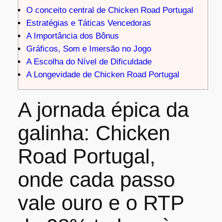
O conceito central de Chicken Road Portugal
Estratégias e Táticas Vencedoras
A Importância dos Bônus
Gráficos, Som e Imersão no Jogo
A Escolha do Nível de Dificuldade
A Longevidade de Chicken Road Portugal
A jornada épica da
galinha: Chicken
Road Portugal,
onde cada passo
vale ouro e o RTP