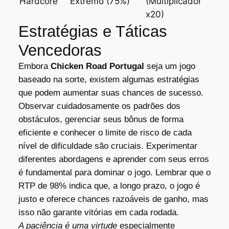
Hardcore
Extremo (75%)
(Multiplicador
x20)
Estratégias e Táticas
Vencedoras
Embora
Chicken Road Portugal
seja um jogo
baseado na sorte, existem algumas estratégias
que podem aumentar suas chances de sucesso.
Observar cuidadosamente os padrões dos
obstáculos, gerenciar seus bônus de forma
eficiente e conhecer o limite de risco de cada
nível de dificuldade são cruciais. Experimentar
diferentes abordagens e aprender com seus erros
é fundamental para dominar o jogo. Lembrar que o
RTP de 98% indica que, a longo prazo, o jogo é
justo e oferece chances razoáveis de ganho, mas
isso não garante vitórias em cada rodada.
A paciência é uma virtude
especialmente