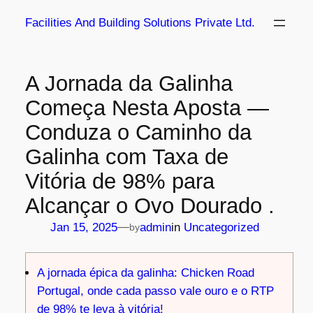
Skip
Facilities And Building Solutions Private Ltd.
to
content
A Jornada da Galinha
Começa Nesta Aposta —
Conduza o Caminho da
Galinha com Taxa de
Vitória de 98% para
Alcançar o Ovo Dourado .
—
Jan 15, 2025
admin
in
Uncategorized
by
A jornada épica da galinha: Chicken Road
Portugal, onde cada passo vale ouro e o RTP
de 98% te leva à vitória!