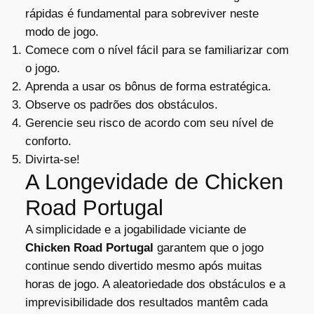
rápidas é fundamental para sobreviver neste
modo de jogo.
Comece com o nível fácil para se familiarizar com
o jogo.
Aprenda a usar os bônus de forma estratégica.
Observe os padrões dos obstáculos.
Gerencie seu risco de acordo com seu nível de
conforto.
Divirta-se!
A Longevidade de Chicken
Road Portugal
A simplicidade e a jogabilidade viciante de
Chicken Road Portugal
garantem que o jogo
continue sendo divertido mesmo após muitas
horas de jogo. A aleatoriedade dos obstáculos e a
imprevisibilidade dos resultados mantêm cada