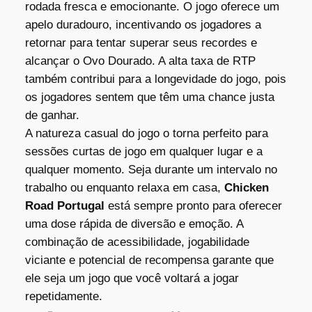
rodada fresca e emocionante. O jogo oferece um
apelo duradouro, incentivando os jogadores a
retornar para tentar superar seus recordes e
alcançar o Ovo Dourado. A alta taxa de RTP
também contribui para a longevidade do jogo, pois
os jogadores sentem que têm uma chance justa
de ganhar.
A natureza casual do jogo o torna perfeito para
sessões curtas de jogo em qualquer lugar e a
qualquer momento. Seja durante um intervalo no
trabalho ou enquanto relaxa em casa,
Chicken
Road Portugal
está sempre pronto para oferecer
uma dose rápida de diversão e emoção. A
combinação de acessibilidade, jogabilidade
viciante e potencial de recompensa garante que
ele seja um jogo que você voltará a jogar
repetidamente.