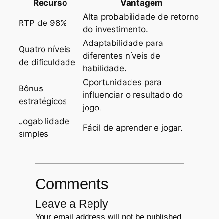
Recurso
Vantagem
Alta probabilidade de retorno
RTP de 98%
do investimento.
Adaptabilidade para
Quatro níveis
diferentes níveis de
de dificuldade
habilidade.
Oportunidades para
Bônus
influenciar o resultado do
estratégicos
jogo.
Jogabilidade
Fácil de aprender e jogar.
simples
Comments
Leave a Reply
Your email address will not be published.